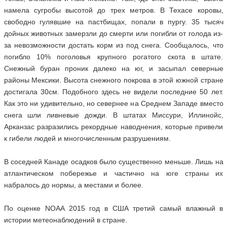
намела сугробы высотой до трех метров. В Техасе коровы,
свободно гулявшие на пастбищах, попали в пургу. 35 тысяч
дойных животных замерзли до смерти или погибли от голода из-
за невозможности достать корм из под снега. Сообщалось, что
погибло 10% поголовья крупного рогатого скота в штате.
Снежный буран проник далеко на юг, и засыпал северные
районы Мексики. Высота снежного покрова в этой южной стране
достигала 30см. Подобного здесь не видели последние 50 лет.
Как это ни удивительно, но севернее на Среднем Западе вместо
снега шли ливневые дожди. В штатах Миссури, Иллинойс,
Арканзас разразились рекордные наводнения, которые привели
к гибели людей и многочисленным разрушениям.
В соседней Канаде осадков было существенно меньше. Лишь на
атлантическом побережье и частично на юге страны их
набралось до нормы, а местами и более.
По оценке NOAA 2015 год в США третий самый влажный в
истории метеонаблюдений в стране.