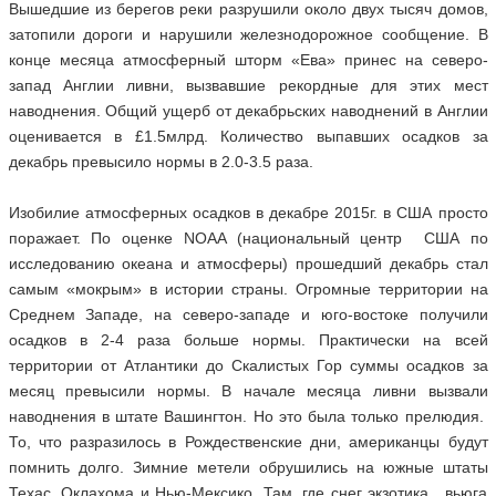
Вышедшие из берегов реки разрушили около двух тысяч домов,
затопили дороги и нарушили железнодорожное сообщение. В
конце месяца атмосферный шторм «Ева» принес на северо-
запад Англии ливни, вызвавшие рекордные для этих мест
наводнения. Общий ущерб от декабрьских наводнений в Англии
оценивается в £1.5млрд. Количество выпавших осадков за
декабрь превысило нормы в 2.0-3.5 раза.
Изобилие атмосферных осадков в декабре 2015г. в США просто
поражает. По оценке NOAA (национальный центр США по
исследованию океана и атмосферы) прошедший декабрь стал
самым «мокрым» в истории страны. Огромные территории на
Среднем Западе, на северо-западе и юго-востоке получили
осадков в 2-4 раза больше нормы. Практически на всей
территории от Атлантики до Скалистых Гор суммы осадков за
месяц превысили нормы. В начале месяца ливни вызвали
наводнения в штате Вашингтон. Но это была только прелюдия.
То, что разразилось в Рождественские дни, американцы будут
помнить долго. Зимние метели обрушились на южные штаты
Техас, Оклахома и Нью-Мексико. Там, где снег экзотика, вьюга