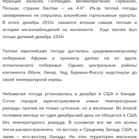
Франции, Бельгии, Голландии, Великобритании, Германии,
Польше, странах Балтии – на 4-6°. Из-за теплой погоды
своевременно не открылись альпийские горнолыжные курорты.
В итоге декабрь 2015г. оказался вторым самым теплым в
истории метеонаблюдений на континенте. Еще теплее был
только далекий декабрь 1934г.
Теплая европейская погода досталась средиземноморскому
побережью Африки и проникла далеко на юг вдоль
атлантического побережья. Однако центральные районы
континента (Мали, Нигер, Чад, Буркина-Фассо) недотянули до
своей температурной нормы.
Небывалая погода установилась в декабре в США и Канаде.
Сотни городов зарегистрировали новые температурные
рекорды, причем не только суточные, но и месячные. Во второй
половине месяца ни один декабрьский день не обошелся в США
без температурного рекорда. В основном все же эти волны
тепла распространялись по востоку и Среднему Западу США, а
также – юго-востоку Канады. На этих территория месячные