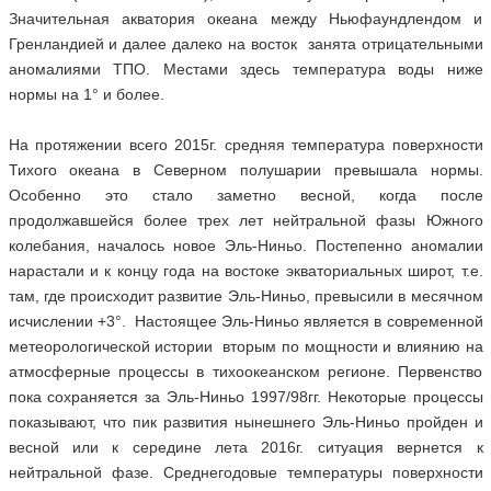
Значительная акватория океана между Ньюфаундлендом и
Гренландией и далее далеко на восток занята отрицательными
аномалиями ТПО. Местами здесь температура воды ниже
нормы на 1° и более.
На протяжении всего 2015г. средняя температура поверхности
Тихого океана в Северном полушарии превышала нормы.
Особенно это стало заметно весной, когда после
продолжавшейся более трех лет нейтральной фазы Южного
колебания, началось новое Эль-Ниньо. Постепенно аномалии
нарастали и к концу года на востоке экваториальных широт, т.е.
там, где происходит развитие Эль-Ниньо, превысили в месячном
исчислении +3°. Настоящее Эль-Ниньо является в современной
метеорологической истории вторым по мощности и влиянию на
атмосферные процессы в тихоокеанском регионе. Первенство
пока сохраняется за Эль-Ниньо 1997/98гг. Некоторые процессы
показывают, что пик развития нынешнего Эль-Ниньо пройден и
весной или к середине лета 2016г. ситуация вернется к
нейтральной фазе. Среднегодовые температуры поверхности