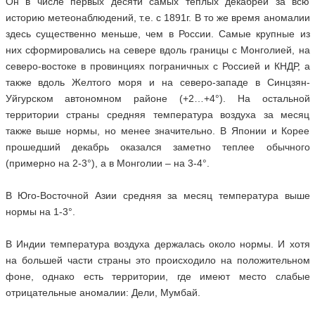
Он в числе первых десяти самых теплых декабрей за всю
историю метеонаблюдений, т.е. с 1891г. В то же время аномалии
здесь существенно меньше, чем в России. Самые крупные из
них сформировались на севере вдоль границы с Монголией, на
северо-востоке в провинциях пограничных с Россией и КНДР, а
также вдоль Желтого моря и на северо-западе в Синцзян-
Уйгурском автономном районе (+2…+4°). На остальной
территории страны средняя температура воздуха за месяц
также выше нормы, но менее значительно. В Японии и Корее
прошедший декабрь оказался заметно теплее обычного
(примерно на 2-3°), а в Монголии – на 3-4°.
В Юго-Восточной Азии средняя за месяц температура выше
нормы на 1-3°.
В Индии температура воздуха держалась около нормы. И хотя
на большей части страны это происходило на положительном
фоне, однако есть территории, где имеют место слабые
отрицательные аномалии: Дели, Мумбай.