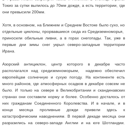
Токио за сутки вылилось до 70мм дождя, а есть территории, где
они превысили 200мм.
Хотя, в основном, на Ближнем и Среднем Востоке было сухо, но
отдельные циклоны, прорвавшиеся сюда из Средиземноморья,
приносили обильные ливни, а в горах снегопады. Так, уже в
первые дни зимы снег укрыл северо-западные территории
Ирана.
Азорский антициклон, центр которого в декабре часто
располагался над средиземноморьем, надежно обеспечил
европейцам солнечную и сухую погоду. На континенте есть
много районов, где атмосферных осадков в декабре совсем не
было. И только на севере в Великобритании и скандинавских
странах они составили норму и более. Особенно досталось от
них гражданам Соединенного Королевства. И в начале, и в
конце месяца проливные дожди привели здесь к
катастрофическим наводнениям. В первой декаде месяца они
разразились на северо-западе Англии и на юге Шотландии.