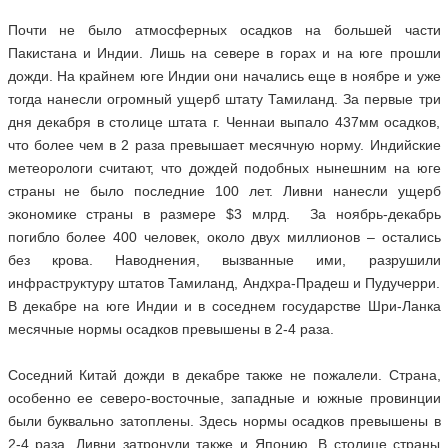
Почти не было атмосферных осадков на большей части
Пакистана и Индии. Лишь на севере в горах и на юге прошли
дожди. На крайнем юге Индии они начались еще в ноябре и уже
тогда нанесли огромный ущерб штату Тамиланд. За первые три
дня декабря в столице штата г. Ченнаи выпало 437мм осадков,
что более чем в 2 раза превышает месячную норму. Индийские
метеорологи считают, что дождей подобных нынешним на юге
страны не было последние 100 лет. Ливни нанесли ущерб
экономике страны в размере $3 млрд. За ноябрь-декабрь
погибло более 400 человек, около двух миллионов – остались
без крова. Наводнения, вызванные ими, разрушили
инфраструктуру штатов Тамиланд, Андхра-Прадеш и Пудучерри.
В декабре на юге Индии и в соседнем государстве Шри-Ланка
месячные нормы осадков превышены в 2-4 раза.
Соседний Китай дожди в декабре также не пожалели. Страна,
особенно ее северо-восточные, западные и южные провинции
были буквально затоплены. Здесь нормы осадков превышены в
2-4 раза. Ливни затронули также и Японию. В столице страны