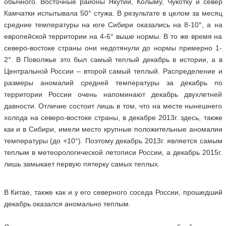
обычного. Восточные районы Якутии, Колыму, Чукотку и север
Камчатки испытывала 50° стужа. В результате в целом за месяц
средние температуры на юге Сибири оказались на 8-10°, а на
европейской территории на 4-6° выше нормы. В то же время на
северо-востоке страны они недотянули до нормы примерно 1-
2°. В Поволжье это был самый теплый декабрь в истории, а в
Центральной России – второй самый теплый. Распределение и
размеры аномалий средней температуры за декабрь по
территории России очень напоминают декабрь двухлетней
давности. Отличие состоит лишь в том, что на месте нынешнего
холода на северо-востоке страны, в декабре 2013г. здесь, также
как и в Сибири, имели место крупные положительные аномалии
температуры (до +10°). Поэтому декабрь 2013г. является самым
теплым в метеорологической летописи России, а декабрь 2015г.
лишь замыкает первую пятерку самых теплых.
В Китае, также как и у его северного соседа России, прошедший
декабрь оказался аномально теплым.