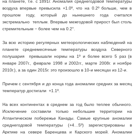
на планете, т.е. с 1891г. Аномалия среднегодовой температуры
воздуха впервые превысила +1.0º, что на 0.2º больше, чем в
прошлом году, который до нынешнего года считался
экстремально теплым. Впервые межгодовой прирост был столь
стремительным − более чем на 0.2°.
За всю историю регулярных метеорологических наблюдений на
планете среднемесячные температуры воздуха Северного
полушария превышали нормы на 1º и более всего 5 раз (в
январе 2007г., феврале 1998 и 2002гг., марте 2008г. и ноябре
2010г.), а за один 2015г. это произошло в 10-и месяцах из 12-и.
Причем с сентября и до конца года аномалии средних за месяц
температур достигали +1.1º.
На всех континентах в среднем за год было теплее обычного.
Исключение составили только небольшие территории на
Атлантическом побережье Канады. Самые крупные аномалии
среднегодовой температуры (+4…5º) зарегистрированы в
Арктике на севере Баренцева и Карского морей. Аномалии