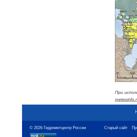
При испол
meteoinfo.
© 2026 Гидрометцентр России
Старый сайт
Пр