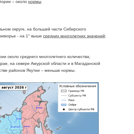
тории – около
нормы
.
ьном округе, на большей части Сибирского
Приморье - на 1° выше
средних многолетних значений
;
ии около среднего многолетнего количества;
крае, на севере Амурской области и в Магаданской
нстве районов Якутии – меньше нормы.