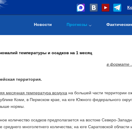
К
Новости
Прогнозы
Фактически
номалий температуры и осадков на 1 месяц
в формате .
ейская территория.
яя месячная температура воздуха
на большей части территории ож
публике Коми, в Пермском крае, на юге Южного федерального окру
 выше нормы.
ное количество осадков предполагается на востоке Северо-Западн
е среднего многолетнего количества; на юге Саратовской области