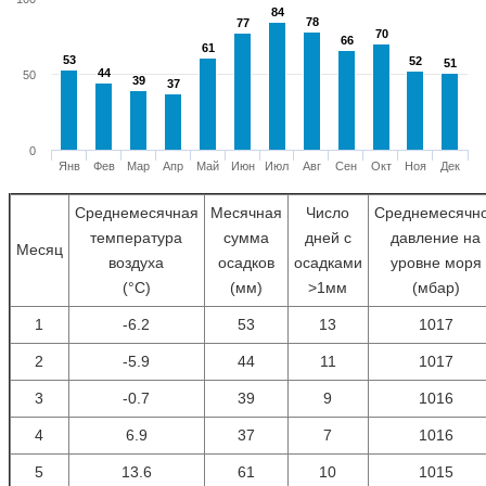
84
84
78
78
77
77
70
70
66
66
61
61
53
53
52
52
51
51
44
44
50
39
39
37
37
0
Янв
Фев
Мар
Апр
Май
Июн
Июл
Авг
Сен
Окт
Ноя
Дек
Среднемесячная
Месячная
Число
Среднемесячн
температура
сумма
дней с
давление на
Месяц
воздуха
осадков
осадками
уровне моря
(°С)
(мм)
>1мм
(мбар)
1
-6.2
53
13
1017
2
-5.9
44
11
1017
3
-0.7
39
9
1016
4
6.9
37
7
1016
5
13.6
61
10
1015