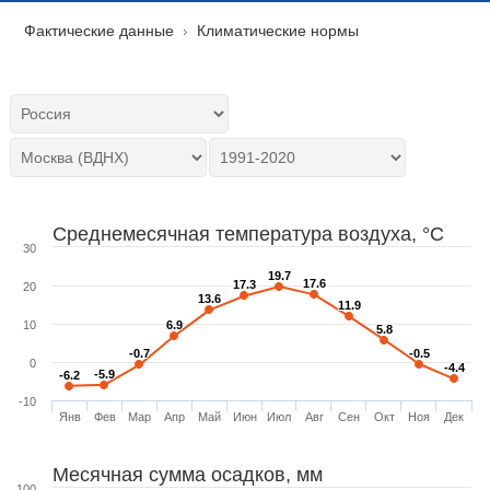
Фактические данные
Климатические нормы
Среднемесячная температура воздуха, °C
30
19.7
19.7
17.6
17.6
17.3
17.3
20
13.6
13.6
11.9
11.9
10
6.9
6.9
5.8
5.8
-0.7
-0.7
-0.5
-0.5
0
-4.4
-4.4
-5.9
-5.9
-6.2
-6.2
-10
Янв
Фев
Мар
Апр
Май
Июн
Июл
Авг
Сен
Окт
Ноя
Дек
Месячная сумма осадков, мм
100