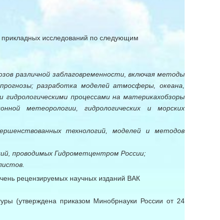
и прикладных исследований по следующим
зов различной заблаговременности, включая методы
 прогнозы; разработка моделей атмосферы, океана,
и гидрологическими процессами на материках
обзоры
онной метеорологии, гидрологических и морских
ершенствованных технологий, моделей и методов
ций, проводимых Гидрометцентром России;
листов.
ечень рецензируемых научных изданий ВАК
туры (утверждена приказом Минобрнауки России от 24