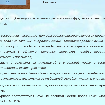
России»
держит публикации с основными результатами фундаментальных 
иям:
и усовершенствованные методы гидрометеорологических прогно
за опасных явлений; гидрологические, агрометеорологические
го слоя суши и моделей взаимодействия атмосферы с океаном 
х ученых в области численных прогнозов погоды, авиаци
гических прогнозов;
ацию о результатах испытаний и внедрений новых и усов
теорологических прогнозов;
 участников международных и всероссийских научных конферен
е значимые результаты исследований молодых ученых и специа
идрометеорологические исследования и прогнозы» включен в пер
ки.
урнала соответствуют научным специальностям новой номенкла
21 г. № 118).