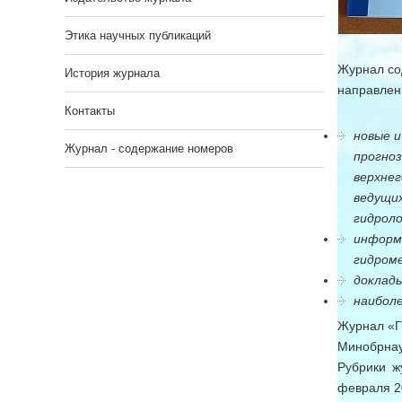
Этика научных публикаций
Журнал со
История журнала
направлен
Контакты
новые 
Журнал - содержание номеров
прогно
верхне
ведущи
гидроло
информ
гидроме
доклады
наиболе
Журнал «Г
Минобрнау
Рубрики ж
февраля 20