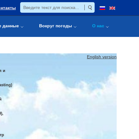
онтакты
е данные
Вокруг погоды
О нас
English version
я и
sting)
й
),
тр