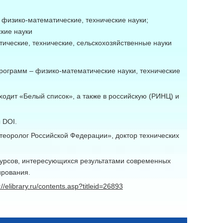
 физико-математические, технические науки
;
кие науки
ические, технические, сельскохозяйственные науки
ограмм ‒ физико-математические науки, технические
одит «Белый список», а также в российскую (РИНЦ) и
 DOI.
еоролог Российской Федерации», доктор технических
 курсов, интересующихся результатами современных
ирования.
://elibrary.ru/contents.asp?titleid=26893