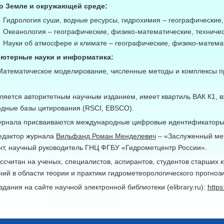
 о Земле и окружающей среде:
Г
идрология суши, водные ресурсы, гидрохимия ‒ географические,
Океанология ‒ географические, физико-математические, техничес
Науки об атмосфере и климате ‒ географические, физико-математ
ьютерные науки и информатика:
Математическое моделирование, численные методы и комплексы пр
яется авторитетным научным изданием, имеет квартиль ВАК К1, вх
дные базы цитирования (RSCI, EBSCO).
урнала присваиваются международные цифровые идентификаторы
едактор журнала
Вильфанд Роман Менделевич
‒ «Заслуженный мет
ент, научный руководитель ГНЦ ФГБУ «Гидрометцентр России».
ссчитан на ученых, специалистов, аспирантов, студентов старших
ий в области теории и практики гидрометеорологического прогноз
здания на сайте научной электронной библиотеки (elibrary.ru):
https