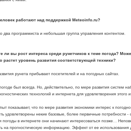
еловек работают над поддержкой Meteoinfo.ru?
то два программиста и небольшая группа управления контентом.
е ли вы рост интереса среди рунетчиков к теме погода? Мож
то растет уровень развития соответствующей техники?
звития рунета прибывает посетителей и на погодных сайтах.
погоде был всегда. Но, действительно, по мере развития систем 
рогностических технологий и интернета для удовлетворения этого
ыт показывает, что по мере развития экономики интерес к погодн
ть удовлетворены некие базовые, более первичные потребности -
и погоды в интернете они начинают интересоваться позже… Непо
ть на прогностическую информацию. Эффект от ее использования д