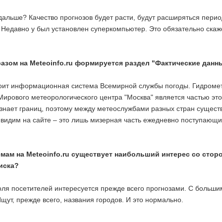
 дальше? Качество прогнозов будет расти, будут расширяться пер
 Недавно у был установлен суперкомпьютер. Это обязательно скаже
азом на Meteoinfo.ru формируется раздел "Фактические данн
тоит информационная система Всемирной службы погоды. Гидромет
Мирового метеорологического центра "Москва" является частью это
 знает границ, поэтому между метеослужбами разных стран сущес
 видим на сайте – это лишь мизерная часть ежедневно поступающи
емам на Meteoinfo.ru существует наибольший интерес со стор
иска?
оля посетителей интересуется прежде всего прогнозами. С больши
щут, прежде всего, названия городов. И это нормально.