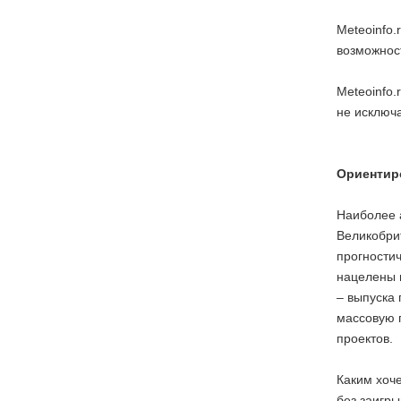
Meteoinfo.
возможност
Meteoinfo.
не исключа
Ориентиро
Наиболее 
Великобри
прогности
нацелены 
– выпуска 
массовую 
проектов.
Каким хоч
без заигры