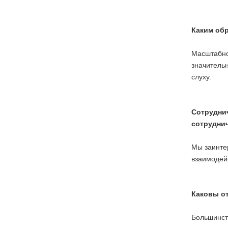
Каким обр
Масштабно
значитель
слуху.
Сотруднич
сотрудни
Мы заинтер
взаимодей
Каковы от
Большинств