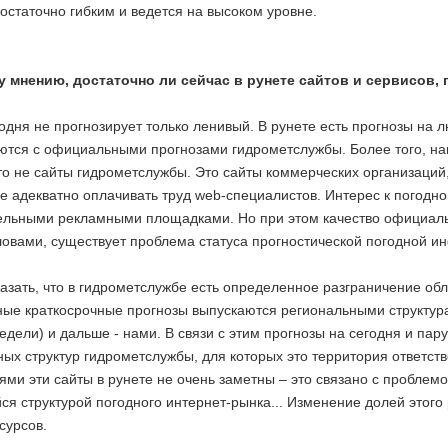
остаточно гибким и ведется на высоком уровне.
 мнению, достаточно ли сейчас в рунете сайтов и сервисов,
одня не прогнозирует только ленивый. В рунете есть прогнозы на 
ются с официальными прогнозами гидрометслужбы. Более того, н
то не сайты гидрометслужбы. Это сайты коммерческих организаций
е адекватно оплачивать труд web-специалистов. Интерес к погодн
ельными рекламными площадками. Но при этом качество официаль
ловами, существует проблема статуса прогностической погодной и
азать, что в гидрометслужбе есть определенное разграничение обл
ые краткосрочные прогнозы выпускаются региональными структура
едели) и дальше - нами. В связи с этим прогнозы на сегодня и пар
ых структур гидрометслужбы, для которых это территория ответстве
ми эти сайты в рунете не очень заметны – это связано с проблемой
я структурой погодного интернет-рынка... Изменение долей этого
сурсов.