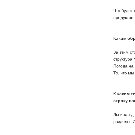
Что будет
продуктов.
Каким обр
За этим с
структура 
Погода на
То, что мы
К каким т
строку по
Львиная д
разделы. И