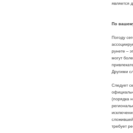
является д
По вашему
Погоду сег
ассоцииру
рунете – э
могут боле
привлекат
Другими с
Следует ск
официальн
(порядка н
региональн
исключения
сложившейс
требует ре