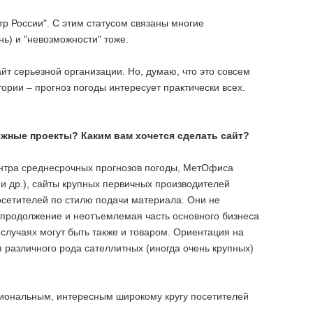
р России". С этим статусом связаны многие
ь) и "невозможности" тоже.
йт серьезной организации. Но, думаю, что это совсем
ории – прогноз погоды интересует практически всех.
ежные проекты? Каким вам хочется сделать сайт?
нтра среднесрочных прогнозов погоды, МетОфиса
и др.), сайты крупных первичных производителей
сетителей по стилю подачи материала. Они не
 продолжение и неотъемлемая часть основного бизнеса
случаях могут быть также и товаром. Ориентация на
различного рода сателлитных (иногда очень крупных)
циональным, интересным широкому кругу посетителей