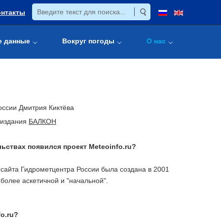
онтакты
е данные
Вокруг погоды
О нас
оссии Дмитрия Киктёва
-издания
БАЛКОН
льствах появился проект Meteoinfo.ru?
сайта Гидрометцентра России была создана в 2001
более аскетичной и "начальной".
o.ru?