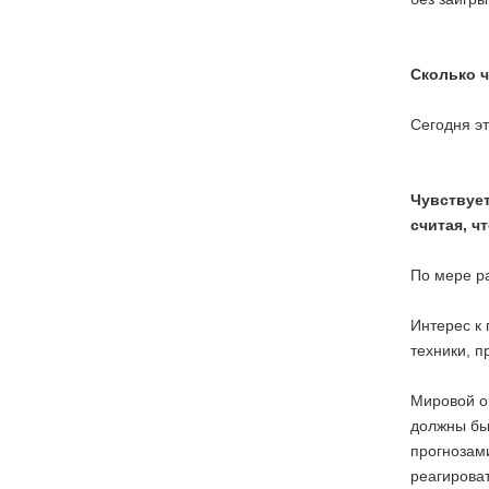
Сколько ч
Сегодня э
Чувствует
считая, ч
По мере ра
Интерес к 
техники, п
Мировой оп
должны бы
прогнозам
реагирова