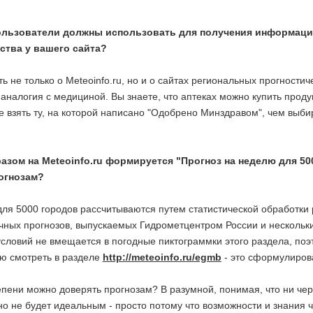
льзователи должны использовать для получения информации 
ства у вашего сайта?
ть не только о Meteoinfo.ru, но и о сайтах региональных прогност
аналогия с медициной. Вы знаете, что аптеках можно купить прод
 взять ту, на которой написано "Одобрено Минздравом", чем выбир
азом на Meteoinfo.ru формируется "Прогноз на неделю для 5
огнозам?
для 5000 городов рассчитываются путем статистической обработки
чных прогнозов, выпускаемых Гидрометцентром России и нескольк
словий не вмещается в погодные пиктограммки этого раздела, поэ
ю смотреть в разделе
http://meteoinfo.ru/egmb
- это сформулиров
епени можно доверять прогнозам? В разумной, понимая, что ни через
но не будет идеальным - просто потому что возможности и знания 