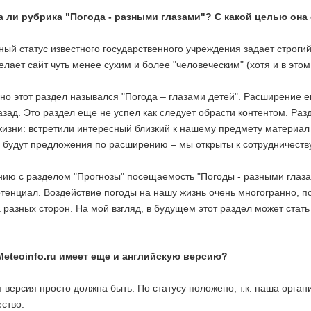
 ли рубрика "Погода - разными глазами"? С какой целью она
й статус известного государственного учреждения задает строгий
елает сайт чуть менее сухим и более "человеческим" (хотя и в эт
о этот раздел назывался "Погода – глазами детей". Расширение е
зад. Это раздел еще не успел как следует обрасти контентом. Ра
изни: встретили интересный близкий к нашему предмету материал – 
, будут предложения по расширению – мы открыты к сотрудничеству
ию с разделом "Прогнозы" посещаемость "Погоды - разными глазами
тенциал. Воздействие погоды на нашу жизнь очень многогранно, по
 разных сторон. На мой взгляд, в будущем этот раздел может стать
Meteoinfo.ru имеет еще и английскую версию?
 версия просто должна быть. По статусу положено, т.к. наша орг
ство.