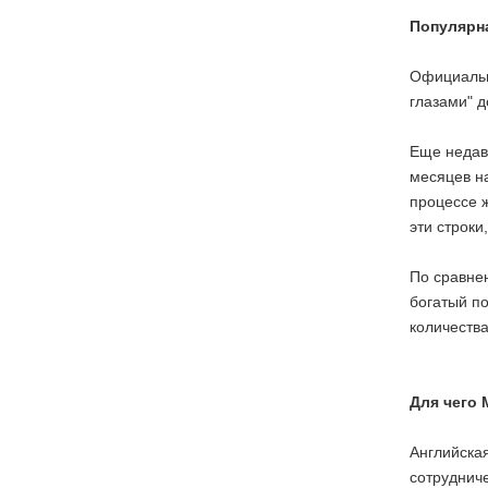
Популярна
Официальны
глазами" д
Еще недавн
месяцев на
процессе ж
эти строки
По сравнен
богатый по
количества
Для чего 
Английская
сотрудниче