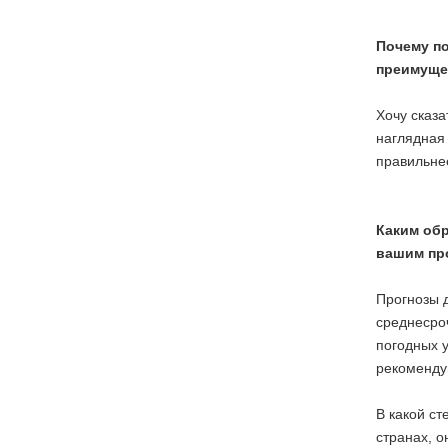
Почему по
преимуще
Хочу сказа
наглядная 
правильнее
Каким обр
вашим пр
Прогнозы 
среднесро
погодных у
рекоменду
В какой ст
странах, о