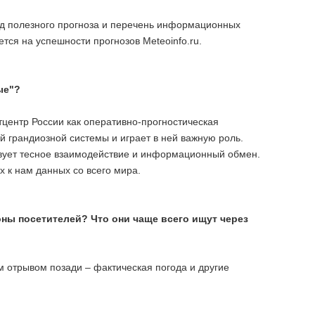
иод полезного прогноза и перечень информационных
тся на успешности прогнозов Meteoinfo.ru.
ые"?
центр России как оперативно-прогностическая
й грандиозной системы и играет в ней важную роль.
твует тесное взаимодействие и информационный обмен.
х к нам данных со всего мира.
оны посетителей? Что они чаще всего ищут через
м отрывом позади – фактическая погода и другие