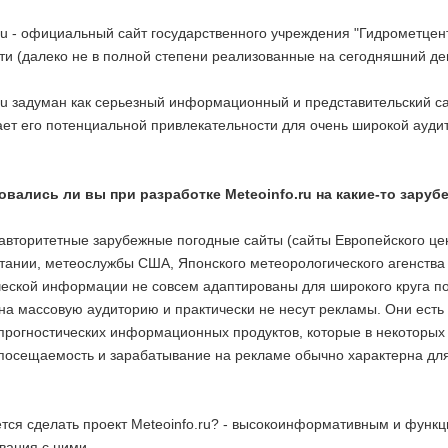
ru - официальный сайт государственного учреждения "Гидрометцент
и (далеко не в полной степени реализованные на сегодняшний ден
ru задуман как серьезный информационный и представительский са
ет его потенциальной привлекательности для очень широкой аудит
вались ли вы при разработке Meteoinfo.ru на какие-то заруб
авторитетные зарубежные погодные сайты (сайты Европейского це
тании, метеослужбы США, Японского метеорологического агенства 
ческой информации не совсем адаптированы для широкого круга по
на массовую аудиторию и практически не несут рекламы. Они есть
прогностических информационных продуктов, которые в некоторых 
посещаемость и зарабатывание на рекламе обычно характерна для 
ется сделать проект Meteoinfo.ru? - высокоинформативным и функ
вания с ними.