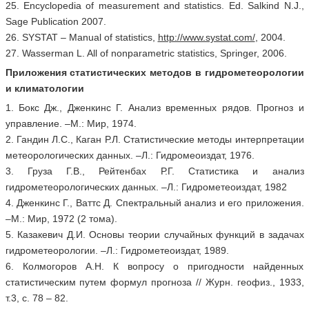
25. Encyclopedia of measurement and statistics. Ed. Salkind N.J.,
Sage Publication 2007.
26. SYSTAT – Manual of statistics,
http://www.systat.com/
, 2004.
27. Wasserman L. All of nonparametric statistics, Springer, 2006.
Приложения статистических методов в гидрометеорологии
и климатологии
1. Бокс Дж., Дженкинс Г. Анализ временных рядов. Прогноз и
управление. –М.: Мир, 1974.
2. Гандин Л.С., Каган Р.Л. Статистические методы интерпретации
метеорологических данных. –Л.: Гидромеоиздат, 1976.
3. Груза Г.В., Рейтенбах Р.Г. Статистика и анализ
гидрометеорологических данных. –Л.: Гидрометеоиздат, 1982
4. Дженкинс Г., Ваттс Д. Спектральный анализ и его приложения.
–М.: Мир, 1972 (2 тома).
5. Казакевич Д.И. Основы теории случайных функций в задачах
гидрометеорологии. –Л.: Гидрометеоиздат, 1989.
6. Колмогоров А.Н. К вопросу о пригодности найденных
статистическим путем формул прогноза // Журн. геофиз., 1933,
т.3, с. 78 – 82.