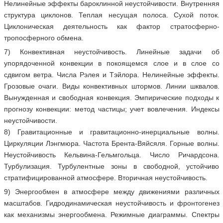
Нелинейные эффекты бароклинной неустойчивости. Внутренняя
структура циклонов. Теплая несущая полоса. Сухой поток.
Циклоническая деятельность как фактор стратосферно-
тропосферного обмена.
7) Конвективная неустойчивость. Линейные задачи об
упорядоченной конвекции в покоящемся слое и в слое со
сдвигом ветра. Числа Рэлея и Тэйлора. Нелинейные эффекты.
Грозовые очаги. Виды конвективных штормов. Линии шквалов.
Вынужденная и свободная конвекция. Эмпирические подходы к
прогнозу конвекции: метод частицы; учет вовлечения. Индексы
неустойчивости.
8) Гравитационные и гравитационно-инерциальные волны.
Циркуляции Лэнгмюра. Частота Брента-Вяйсяля. Горные волны.
Неустойчивость Кельвина-Гельмгольца. Число Ричардсона.
Турбулизация. Турбулентные зоны в свободной, устойчиво
стратифицированной атмосфере. Вторичная неустойчивость.
9) Энергообмен в атмосфере между движениями различных
масштабов. Гидродинамическая неустойчивость и фронтогенез
как механизмы энергообмена. Режимные диаграммы. Спектры