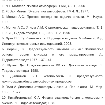
1. Л.Т. Матвеев. Физика атмосферы. ГМИ, С.-П., 2000.
2. Ж.Ван Мигем. Энергетика атмосферы. ГМИ. Л., 1977.
3. Монин А.С. Прогноз погоды как задача физики. М., Наука,
1969.
4. Монин А.С., Яглом А.М. Статистическая гидромеханика. Т. 1.
Т. 2. Л., Гидрометиздат, Т. 1, 1992. Т. 2, 1996.
5. Фрик П.Г. Турбулентность: Подходы и модели. М.-Ижевск, Изд.
Институт компьютерных исследований, 2003.
6. Лоренц, Э. Предсказуемость климата //В кн.: Физические
основы теории климата и его моделирования Л.:
Гидрометеоиздат 1977. 137-141. ...
7. Шукла, Дж. Предсказуемость //В кн. Динамика погоды Л.:
Тидрометеоиздат. 1988.
8. Дымников В.П. Устойчивость и предсказуемость
крупномасштабных атмосферных процессов.
9. Гилл А. Динамика атмосферы и океана. Пер. с англ., М., Мир,
1986, т.1 и 2.
10. Китайгородский С.А. Физика взаимодействия атмосферы и
океана. Л., Гидрометеоиздат, 1970.