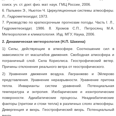
соиск. уч. ст. докт. физ. мат. наук. ГМЦ России, 2006.
6. Пальмен Э., Ньютон Ч. Циркуляционные системы атмосферы.
Л., Гидрометеоиздат, 1973.
7. Руководство по краткосрочным прогнозам погоды. Часть I. Л.,
Гидрометеоиздат, 1986. 8. Хромов С.П., Петросянц М.А.
Метеорология и климатология. Изд. МГУ, Наука, 2006.
2. Динамическая метеорология (Н.П. Шакина)
1) Силы, действующие в атмосфере. Соотношение сил в
зависимости от масштабов движения. Свободная атмосфера и
пограничный слой. Сила Кориолиса. Геострофический ветер.
Причины отклонения реального ветра от геострофического.
2) Уравнения движения воздуха. Лагранжево и Эйлерово
представления. Уравнение неразрывности. Уравнение притока
тепла. Инварианты систем уравнений. Потенциальная
температура и энтропия. Изобарические и изэнтропические
поверхности. Адиабатические процессы. Неадиабатические
факторы (притоки и стоки тепла) в различных слоях атмосферы.
Дивергенция и вихрь. Геострофический вихрь. Потенциальный
вихрь.