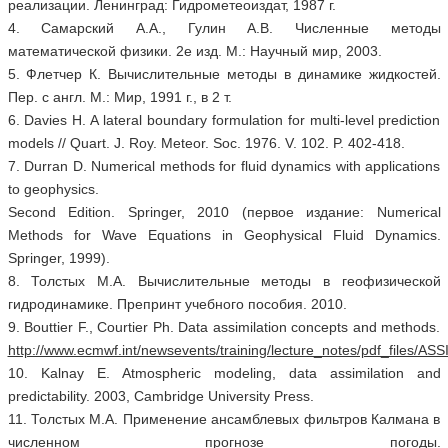
реализации. Ленинград: Гидрометеоиздат, 1987 г.
4. Самарский А.А., Гулин А.В. Численные методы
математической физики. 2е изд. М.: Научный мир, 2003.
5. Флетчер К. Вычислительные методы в динамике жидкостей.
Пер. с англ. М.: Мир, 1991 г., в 2 т.
6. Davies H. A lateral boundary formulation for multi-level prediction
models // Quart. J. Roy. Meteor. Soc. 1976. V. 102. P. 402-418.
7. Durran D. Numerical methods for fluid dynamics with applications
to geophysics.
Second Edition. Springer, 2010 (первое издание: Numerical
Methods for Wave Equations in Geophysical Fluid Dynamics.
Springer, 1999).
8. Толстых М.А. Вычислительные методы в геофизической
гидродинамике. Препринт учебного пособия. 2010.
9. Bouttier F., Courtier Ph. Data assimilation concepts and methods.
http://www.ecmwf.int/newsevents/training/lecture_notes/pdf_files/AS
10. Kalnay E. Atmospheric modeling, data assimilation and
predictability. 2003, Cambridge University Press.
11. Толстых М.А. Применение ансамблевых фильтров Калмана в
численном прогнозе погоды.