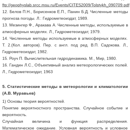
ftp://geophyslab.srcc.msu.ru/Events/CITES2009/Tolstykh_090709.pdf
12. Белов П.Н., Борисенков Е.П., Панин Б.Д. Численные методы
прогноза погоды. Л.: Гидрометеоиздат, 1989.
13. Мезингер Ф., Аракава А. Численные методы, используемые в
атмосферных моделях. Л., Гидрометеоиздат, 1979.
14. Численные методы используемые в атмосферных моделях.
Т. 2.(Кол. авторов). Пер. с англ. под ред. В.П. Садокова. Л.,
Гидрометеоиздат, 1982.
15. Роуч П. Вычислительная гидродинамика. М., Мир, 1980.
16. Гандин Л.С., Объективный анализ метеорологических полей.
Л., Гидрометеоиздат, 1963
5. Статистические методы в метеорологии и климатологии
(А.В. Муравьев)
1) Основы теория вероятностей.
Понятие вероятностного пространства. Случайное событие и
вероятность.
Случайная величина и функция распределения.
Математическое ожидание. Условная вероятность и условное