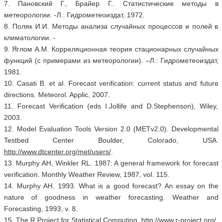
7. Пановский Г., Брайер Г.. Статистические методы в
метеорологии. -Л.: Гидрометеоиздат, 1972.
8. Поляк И.И. Методы анализа случайных процессов и полей в
климатологии. -
9. Яглом А.М. Корреляционная теория стационарных случайных
функций (с примерами из метеорологии). –Л.: Гидрометеоиздат,
1981.
10. Casati B. et al. Forecast verification: current status and future
directions. Meteorol. Applic, 2007.
11. Forecast Verification (eds I.Jollife and D.Stephenson), Wiley,
2003.
12. Model Evaluation Tools Version 2.0 (METv2.0). Developmental
Testbed Center Boulder, Colorado, USA.
http://www.dtcenter.org/met/users/
.
13. Murphy AH, Winkler RL. 1987: A general framework for forecast
verification. Monthly Weather Review, 1987, vol. 115.
14. Murphy AH. 1993. What is a good forecast? An essay on the
nature of goodness in weather forecasting. Weather and
Forecasting, 1993, v. 8.
15. The R Project for Statistical Computing.
http://www.r-project.org/
.