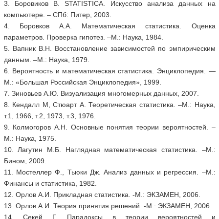
3. Боровиков В. STATISTICA. Искусство анализа данных на
компьютере. – СПб: Питер, 2003.
4. Боровков А.А. Математическая статистика. Оценка
параметров. Проверка гипотез. –М.: Наука, 1984.
5. Вапник В.Н. Восстановление зависимостей по эмпирическим
данным. –М.: Наука, 1979.
6. Вероятность и математическая статистика. Энциклопедия. —
М.: «Большая Российская Энциклопедия», 1999.
7. Зиновьев А.Ю. Визуализация многомерных данных, 2007.
8. Кендалл M, Стюарт А. Теоретическая статистика. –М.: Наука,
т.1, 1966, т.2, 1973, т.3, 1976.
9. Колмогоров А.Н. Основные понятия теории вероятностей. –
М.: Наука, 1975.
10. Лагутин М.Б. Наглядная математическая статистика. –М.:
Бином, 2009.
11. Мостеллер Ф., Тьюки Дж. Анализ данных и регрессия. –М.:
Финансы и статистика, 1982.
12. Орлов А.И. Прикладная статистика. -М.: ЭКЗАМЕН, 2006.
13. Орлов А.И. Теория принятия решений. -М.: ЭКЗАМЕН, 2006.
14. Секей Г. Парадоксы в теории вероятностей и