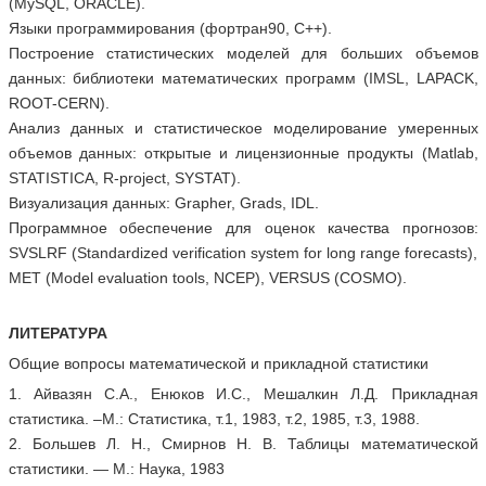
(MySQL, ORACLE).
Языки программирования (фортран90, С++).
Построение статистических моделей для больших объемов
данных: библиотеки математических программ (IMSL, LAPACK,
ROOT-CERN).
Анализ данных и статистическое моделирование умеренных
объемов данных: открытые и лицензионные продукты (Matlab,
STATISTICA, R-project, SYSTAT).
Визуализация данных: Grapher, Grads, IDL.
Программное обеспечение для оценок качества прогнозов:
SVSLRF (Standardized verification system for long range forecasts),
MET (Model evaluation tools, NCEP), VERSUS (COSMO).
ЛИТЕРАТУРА
Общие вопросы математической и прикладной статистики
1. Айвазян С.А., Енюков И.С., Мешалкин Л.Д. Прикладная
статистика. –М.: Статистика, т.1, 1983, т.2, 1985, т.3, 1988.
2. Большев Л. Н., Смирнов Н. В. Таблицы математической
статистики. — М.: Наука, 1983