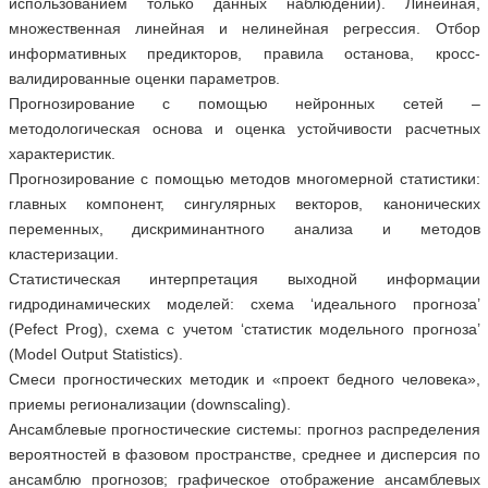
использованием только данных наблюдений). Линейная,
множественная линейная и нелинейная регрессия. Отбор
информативных предикторов, правила останова, кросс-
валидированные оценки параметров.
Прогнозирование с помощью нейронных сетей –
методологическая основа и оценка устойчивости расчетных
характеристик.
Прогнозирование с помощью методов многомерной статистики:
главных компонент, сингулярных векторов, канонических
переменных, дискриминантного анализа и методов
кластеризации.
Статистическая интерпретация выходной информации
гидродинамических моделей: схема ‘идеального прогноза’
(Pefect Prog), схема с учетом ‘статистик модельного прогноза’
(Model Output Statistics).
Смеси прогностических методик и «проект бедного человека»,
приемы регионализации (downscaling).
Ансамблевые прогностические системы: прогноз распределения
вероятностей в фазовом пространстве, среднее и дисперсия по
ансамблю прогнозов; графическое отображение ансамблевых