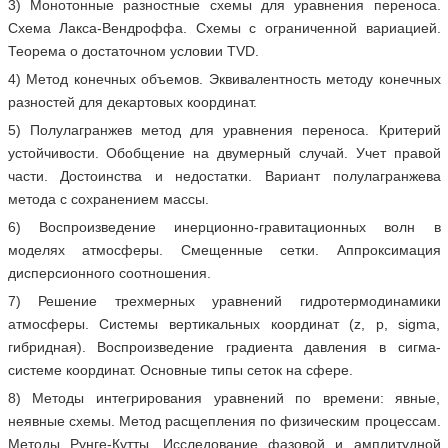
3) Монотонные разностные схемы для уравнения переноса.
Схема Лакса-Вендроффа. Схемы с ограниченной вариацией.
Теорема о достаточном условии TVD.
4) Метод конечных объемов. Эквивалентность методу конечных
разностей для декартовых координат.
5) Полулагранжев метод для уравнения переноса. Критерий
устойчивости. Обобщение на двумерный случай. Учет правой
части. Достоинства и недостатки. Вариант полулагранжева
метода с сохранением массы.
6) Воспроизведение инерционно-гравитационных волн в
моделях атмосферы. Смещенные сетки. Аппроксимация
дисперсионного соотношения.
7) Решение трехмерных уравнений гидротермодинамики
атмосферы. Системы вертикальных координат (z, p, sigma,
гибридная). Воспроизведение градиента давления в сигма-
системе координат. Основные типы сеток на сфере.
8) Методы интегрирования уравнений по времени: явные,
неявные схемы. Метод расщепления по физическим процессам.
Методы Рунге-Кутты. Исследование фазовой и амплитудной