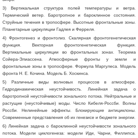
3) Вертикальная структура полей температуры и ветра.
Термический ветер. Баротропное и бароклинное состояния.
Струйные течения в тропосфере. Высотные фронтальные зоны.
Планетарные циркуляции Гадлея и Ферреля.
4) Фронтогенез и фронтолиз. Скалярная фронтогенетическая
функция. Векторная фронтогенетическая функция.
Вертикальные циркуляции во фронтальных зонах. Теорема
Сойера-Элиассена. Атмосферные фронты у земли и
фронтальные зоны в тропосфере. Формула Маргулеса. Модель
фронта Н. Е. Кочина. Модель Б. Хоскинса.
5) Различные виды волновых процессов в атмосфере.
Гидродинамическая неустойчивость. Линейная задача о
баротропной неустойчивости зонального потока. Нейтральные и
растущие (неустойчивые) моды. Число Кибеля-Россби. Волны
Россби. Нелинейные эффекты. Блокирующие антициклоны.
Современные представления об их генезисе и бюджете энергии.
6) Линейная задача о бароклинной неустойчивости зонального
потока. Модели циклогенеза: модели Иди, Чарни, Филлипса.