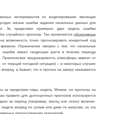
сленных экспериментов по моделированию эволюции
ь угодно малые ошибки задания начальных данных для
ие. За пределами примерно двух недель ошибки
бок случайного прогноза. Так проявляются
объективные
на возможность точно прогнозировать конкретный ход
времени. Ограничение связано с тем, что начальные
ые ошибки имеют тенденцию расти в течение периода
. Практическая предсказуемость атмосферы зависит от
. от текущей погодной ситуации) – в некоторых случаях
вперед, а бывает, что и прогноз на завтра оказывается
ры за пределами пары недель. Можем, но прогнозы на
ак правило для долгосрочных прогнозов используются
дних за период (например, месяц или сезон) величин.
о недель вперед по суткам или даже по минутам, но эта
еменных прогностических технологий.