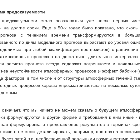
ма предсказуемости
 предсказуемости стала осознаваться уже после первых чи
 на долгие сроки. Еще в 50-х годах было показано, что скол
прогноза с течением времени трансформируются в больш
ованного по дням модельного прогноза вырастают до уровня оши
реодолимые при любой квалификации прогнозистов) ограничения 
атмосферных процессов на достаточно длительных интервалах 
ля расчета прогноза всегда содержат погрешности и начальн
из-за неустойчивости атмосферных процессов («эффект бабочки»)
а факторов, в том числе и от структуры атмосферных течений (т.е
огодных процессов хорошо «просматривается» на несколько суток 
адежным.
е означает, что мы ничего не можем сказать о будущем атмосфе
оки формулируются в другой форме и требования к ним иные - к
тная формулировка и представление результатов в терминах сре
 ничего не стоит детализировать, например, прогноз на нескольк
 будет дутой, т.е. необеспеченной реальными возможностями совр