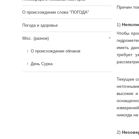
Причин том
О происхождении слова "ПОГОДА"
1)
Неполн
Погода и здоровье
Чтобы про
Misc. (разное)
гидромете
иметь дан
О происхождении облаков
требует у
рассматрив
День Сурка
Текущее с
неточными
высокие и
оснащенно
измерений
никогда не
2)
Несове