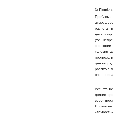
3)
Пробле
Проблема
атмосферы
расчета 
детализир
(т.е. неп
эволюции 
условия д
прогноза 
целого ряд
развитие п
очень нен
Все это н
долгие ср
вероятнос
Формально
«точность»