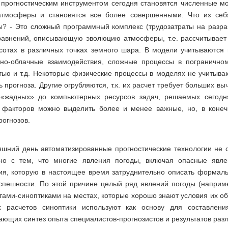
прогностическим инструментом сегодня становятся численные м
атмосферы и становятся все более совершенными. Что из себ
? - Это сложный программный комплекс (трудозатраты на разраб
равнений, описывающую эволюцию атмосферы, т.е. рассчитывает 
сотах в различных точках земного шара. В модели учитываются 
но-облачные взаимодействия, сложные процессы в пограничн
тью и т.д. Некоторые физические процессы в моделях не учитываю
 прогноза. Другие огрубляются, т.к. их расчет требует больших в
«жадных» до компьютерных ресурсов задач, решаемых сегодн
факторов можно выделить более и менее важные, но, в конеч
рогнозов.
яшний день автоматизированные прогностические технологии не 
но с тем, что многие явления погоды, включая опасные явл
ия, которую в настоящее время затруднительно описать формал
спешности. По этой причине целый ряд явлений погоды (наприме
тами-синоптиками на местах, которые хорошо знают условия их об
 расчетов синоптики используют как основу для составлени
ющих синтез опыта специалистов-прогнозистов и результатов разл