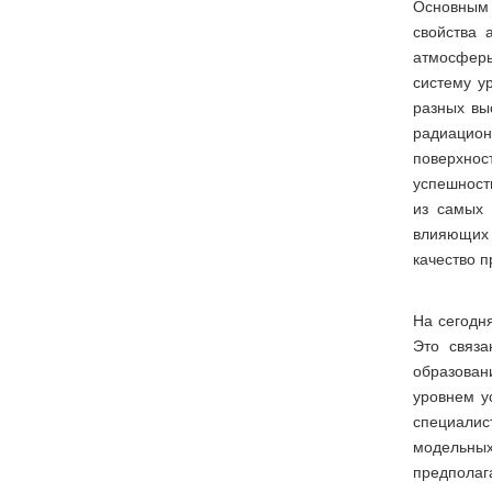
Основным 
свойства 
атмосферы
систему у
разных вы
радиацион
поверхнос
успешность
из самых 
влияющих 
качество п
На сегодн
Это связа
образован
уровнем у
специалис
модельных
предполага