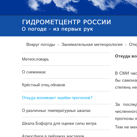
Вокруг погоды
Занимательная метеорология
Отк
Откуда в
Метеословарь
О снежинках
В СМИ час
бы самона
Крёстный отец облаков
степень н
Откуда возникают ошибки прогнозов?
За послед
О различных температурных шкалах
численног
прогнозы н
Шкала Бофорта для оценки силы ветра
Тем не ме
Атмосфера в пейзажах мастеров