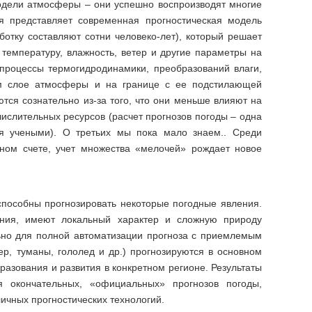
одели атмосферы – они успешно воспроизводят многие
я представляет современная прогностическая модель
отку составляют сотни человеко-лет), который решает
температуру, влажность, ветер и другие параметры на
процессы термогидродинамики, преобразований влаги,
ом слое атмосферы и на границе с ее подстилающей
тся сознательно из-за того, что они меньше влияют на
ычислительных ресурсов (расчет прогнозов погоды – одна
я учеными). О третьих мы пока мало знаем.. Среди
ном счете, учет множества «мелочей» рождает новое
способны прогнозировать некоторые погодные явления.
ения, имеют локальный характер и сложную природу
ьно для полной автоматизации прогноза с приемлемым
р, туманы, гололед и др.) прогнозируются в основном
разования и развития в конкретном регионе. Результаты
я окончательных, «официальных» прогнозов погоды,
ичных прогностических технологий.