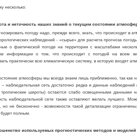
у несколько:
ота и неточность наших знаний о текущем состоянии атмосфе
гнозировать погоду надо, прежде всего, знать, что происходит в
орологических наблюдений - «сырье» для расчета прогноза погоды
ные о фактической погоде на территории с масштабами нескол
же информации о том, что происходит с погодой на всем зе
ать практически всю климатическую систему, в которую входят ат
остояние атмосферы мы всегда знаем лишь приближенно, так как
 – наблюдательная сеть достаточно редка и данные наблюдений 
 тропические широты) остаются слабо освещенными данными н
сть наблюдательной сети также оставляют желать лучшего. Мож
, но не бесконечно - возможности такой детализации ограничен
 будет полным.
ршенство используемых прогностических методов и моделей